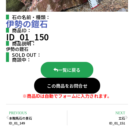
石の名前・種類：
伊勢の鎧石
商品ID：
ID_01_150
商品説明：
伊勢の鎧石
SOLD OUT：
商談中：
一覧に戻る
この商品をお問合せ
※商品IDは自動でフォームに入力されます。
PREVIOUS
NEXT
本鞍馬石の景石
立石
ID_01_149
ID_01_151