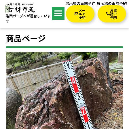
展示場の事前予約
展示場の事前予約
メー
お電
ルで
話で
洛西ガーデンが運営していま
予約
予約
す
商品ページ