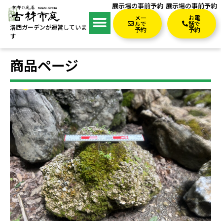
展示場の事前予約
展示場の事前予約
メー
お電
ルで
話で
洛西ガーデンが運営していま
予約
予約
す
商品ページ