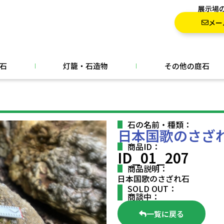
展示場
メー
石
灯籠・石造物
その他の庭石
石の名前・種類：
日本国歌のさざ
商品ID：
ID_01_207
商品説明：
日本国歌のさざれ石
SOLD OUT：
商談中：
一覧に戻る