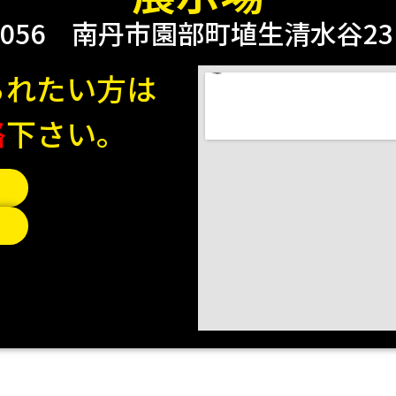
0056
南丹市園部町埴生清水谷23 2
られたい方は
絡
下さい。