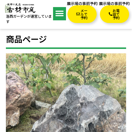
展示場の事前予約
展示場の事前予約
メー
お電
ルで
話で
洛西ガーデンが運営していま
予約
予約
す
商品ページ