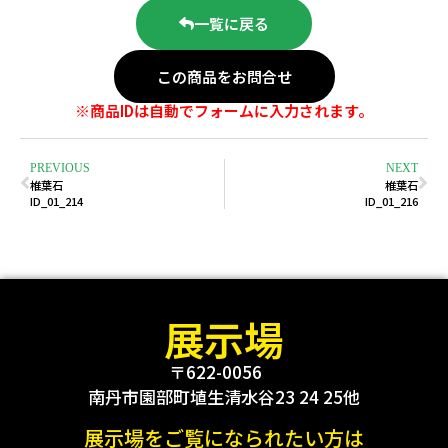
一覧に戻る
この商品をお問合せ
※商品IDは自動でフォームに入力されます。
PREVIOUS
NEXT
椎葉石
椎葉石
ID_01_214
ID_01_216
展示場
〒622-0056
南丹市園部町埴生清水谷23 24 25他
展示場をご覧になられたい方は