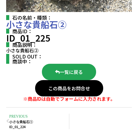
石の名前・種類：
小さな貴船石②
商品ID：
ID_01_225
商品説明：
小さな貴船石②
SOLD OUT：
商談中：
一覧に戻る
この商品をお問合せ
※商品IDは自動でフォームに入力されます。
PREVIOUS
小さな貴船石①
ID_01_224