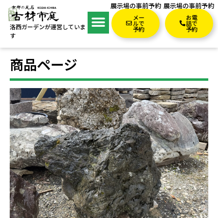
展示場の事前予約
展示場の事前予約
メー
お電
ルで
話で
洛西ガーデンが運営していま
予約
予約
す
商品ページ