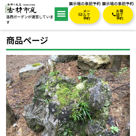
展示場の事前予約
展示場の事前予約
メー
お電
ルで
話で
洛西ガーデンが運営していま
予約
予約
す
商品ページ