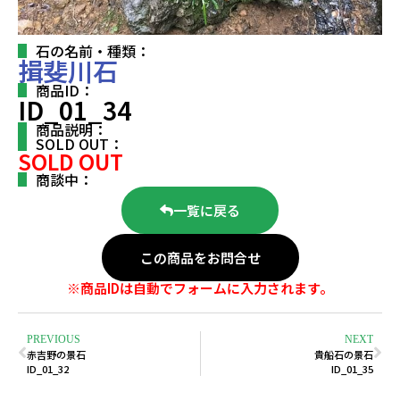
石の名前・種類：
揖斐川石
商品ID：
ID_01_34
商品説明：
SOLD OUT：
SOLD OUT
商談中：
一覧に戻る
この商品をお問合せ
※商品IDは自動でフォームに入力されます。
PREVIOUS
NEXT
赤吉野の景石
貴船石の景石
ID_01_32
ID_01_35