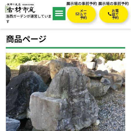
展示場の事前予約
展示場の事前予約
メー
お電
ルで
話で
洛西ガーデンが運営していま
予約
予約
す
商品ページ