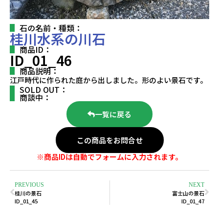
石の名前・種類：
桂川水系の川石
商品ID：
ID_01_46
商品説明：
江戸時代に作られた庭から出しました。形のよい景石です。
SOLD OUT：
商談中：
一覧に戻る
この商品をお問合せ
※商品IDは自動でフォームに入力されます。
PREVIOUS
NEXT
桂川の景石
富士山の景石
ID_01_45
ID_01_47