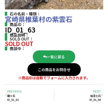
石の名前・種類：
宮崎県椎葉村の紫雲石
商品ID：
ID_01_63
商品説明：
SOLD OUT：
SOLD OUT
商談中：
一覧に戻る
この商品をお問合せ
※商品IDは自動でフォームに入力されます。
PREVIOUS
NEXT
龍ヶ石
加茂七石
ID_01_62
ID_01_64