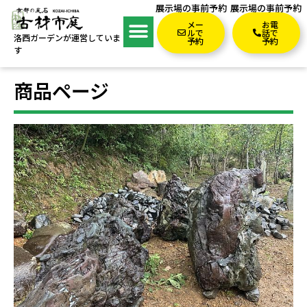
展示場の事前予約
展示場の事前予約
メー
お電
ルで
話で
洛西ガーデンが運営していま
予約
予約
す
商品ページ