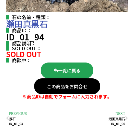
石の名前・種類：
瀬田真黒石
商品ID：
ID_01_94
商品説明：
SOLD OUT：
SOLD OUT
商談中：
一覧に戻る
この商品をお問合せ
※商品IDは自動でフォームに入力されます。
PREVIOUS
NEXT
景石
瀬田真黒石
ID_01_93
ID_01_95