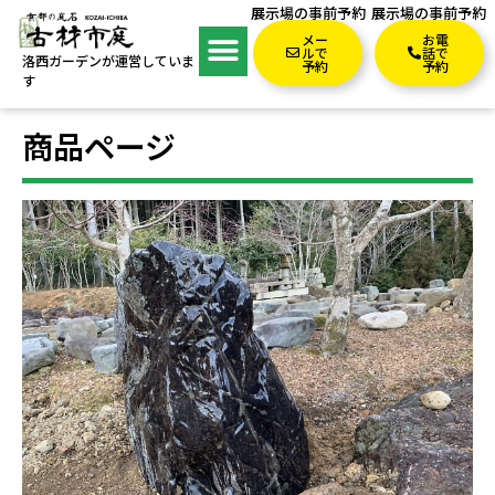
展示場の事前予約
展示場の事前予約
メー
お電
ルで
話で
洛西ガーデンが運営していま
予約
予約
す
商品ページ