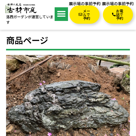
展示場の事前予約
展示場の事前予約
メー
お電
ルで
話で
洛西ガーデンが運営していま
予約
予約
す
商品ページ