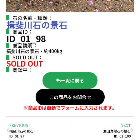
石の名前・種類：
揖斐川石の景石
商品ID：
ID_01_98
商品説明：
揖斐川石の景石・約400kg
SOLD OUT：
SOLD OUT
商談中：
一覧に戻る
この商品をお問合せ
※商品IDは自動でフォームに入力されます。
PREVIOUS
NEXT
揖斐川石の景石
瀬田真黒石の景石
ID_01_97
ID_01_100