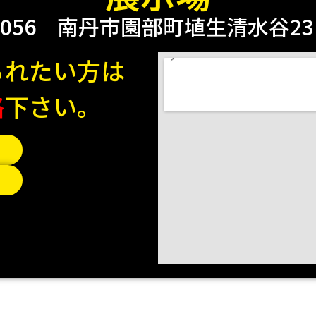
0056
南丹市園部町埴生清水谷23 2
られたい方は
絡
下さい。