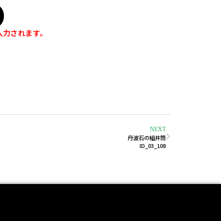
入力されます。
NEXT
丹波石の組井筒
ID_03_108