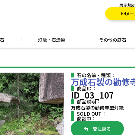
展示場
メー
石
灯籠・石造物
その他の庭石
石の名前・種類：
万成石製の勸修
商品ID：
ID_03_107
商品説明：
万成石製の勸修寺型灯籠
SOLD OUT：
商談中：
一覧に戻る