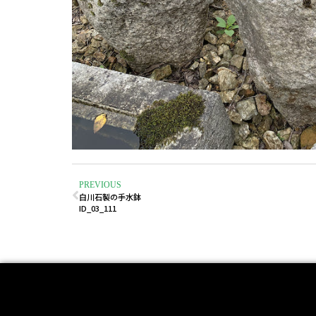
PREVIOUS
白川石製の手水鉢
ID_03_111