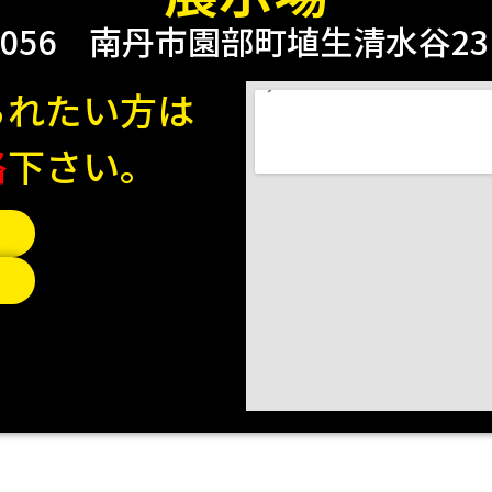
0056
南丹市園部町埴生清水谷23 2
られたい方は
絡
下さい。