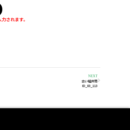
入力されます。
NEXT
古い組井筒
ID_03_113