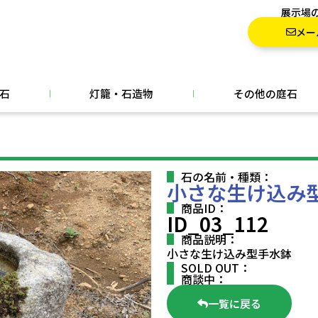
展示場
メー
石
灯籠・石造物
その他の庭石
石の名前・種類：
小さな生け込み
商品ID：
ID_03_112
商品説明：
小さな生け込み型手水鉢
SOLD OUT：
商談中：
一覧に戻る