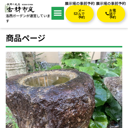
展示場の事前予約
展示場の事前予約
メー
お電
ルで
話で
洛西ガーデンが運営していま
予約
予約
す
商品ページ