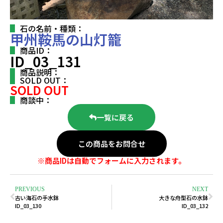
石の名前・種類：
甲州鞍馬の山灯籠
商品ID：
ID_03_131
商品説明：
SOLD OUT：
SOLD OUT
商談中：
一覧に戻る
この商品をお問合せ
※商品IDは自動でフォームに入力されます。
PREVIOUS
NEXT
古い海石の手水鉢
大きな舟型石の水鉢
ID_03_130
ID_03_132