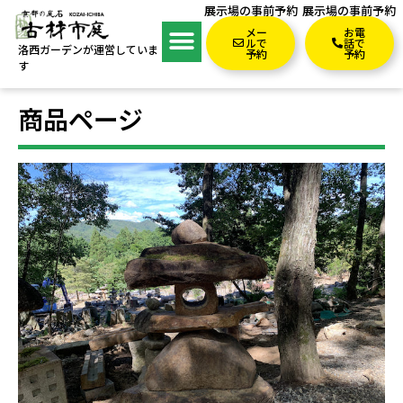
展示場の事前予約
展示場の事前予約
メー
お電
ルで
話で
洛西ガーデンが運営していま
予約
予約
す
商品ページ