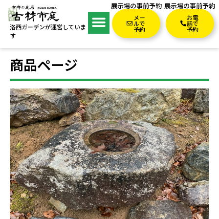
展示場の事前予約
展示場の事前予約
メー
お電
ルで
話で
洛西ガーデンが運営していま
予約
予約
す
商品ページ