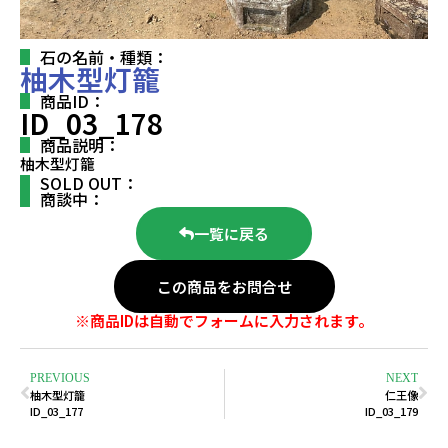
石の名前・種類：
柚木型灯籠
商品ID：
ID_03_178
商品説明：
柚木型灯籠
SOLD OUT：
商談中：
一覧に戻る
この商品をお問合せ
※商品IDは自動でフォームに入力されます。
PREVIOUS
NEXT
柚木型灯籠
仁王像
ID_03_177
ID_03_179