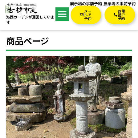
展示場の事前予約
展示場の事前予約
メー
お電
ルで
話で
洛西ガーデンが運営していま
予約
予約
す
商品ページ