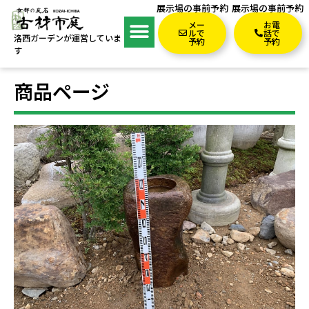
展示場の事前予約
展示場の事前予約
メー
お電
ルで
話で
洛西ガーデンが運営していま
予約
予約
す
商品ページ