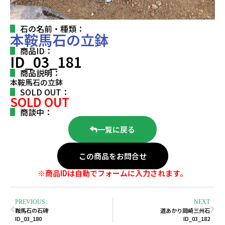
石の名前・種類：
本鞍馬石の立鉢
商品ID：
ID_03_181
商品説明：
本鞍馬石の立鉢
SOLD OUT：
SOLD OUT
商談中：
一覧に戻る
この商品をお問合せ
※商品IDは自動でフォームに入力されます。
PREVIOUS
NEXT
鞍馬石の石碑
道あかり岡崎三州石
ID_03_180
ID_03_182