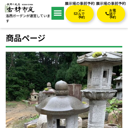
展示場の事前予約
展示場の事前予約
メー
お電
ルで
話で
洛西ガーデンが運営していま
予約
予約
す
商品ページ