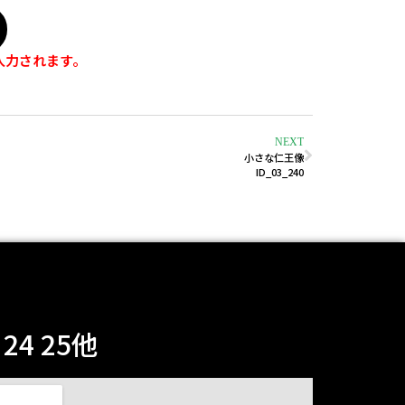
入力されます。
NEXT
小さな仁王像
ID_03_240
4 25他