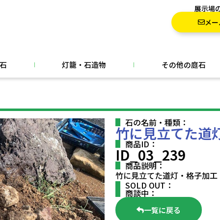
展示場
メー
石
灯籠・石造物
その他の庭石
石の名前・種類：
竹に見立てた道
商品ID：
ID_03_239
商品説明：
竹に見立てた道灯・格子加工
SOLD OUT：
商談中：
一覧に戻る