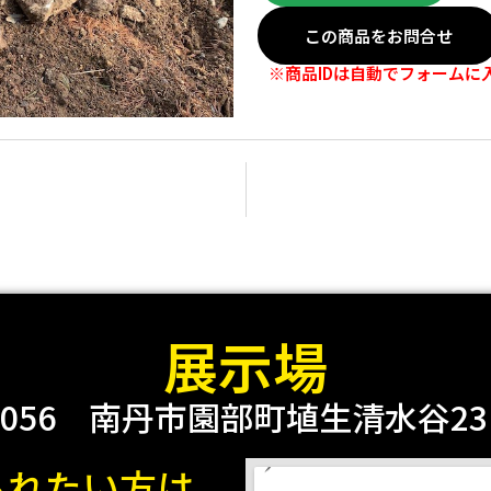
この商品をお問合せ
※商品IDは自動でフォームに
展示場
0056
南丹市園部町埴生清水谷23 2
られたい方は