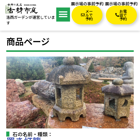
展示場の事前予約
展示場の事前予約
メー
お電
ルで
話で
洛西ガーデンが運営していま
予約
予約
す
商品ページ
石の名前・種類：