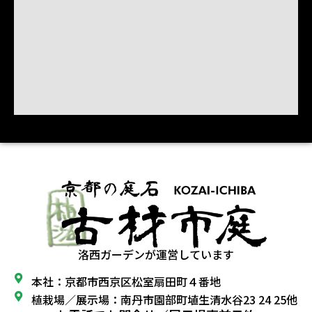
洛西ガーデンが運営しています
本社：京都市西京区松室扇田町４番地
植栽場／展示場：南丹市園部町埴生清水谷23 24 25他