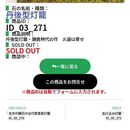
石の名前・種類：
丹後型灯籠
商品ID：
ID_03_271
商品説明：
丹後型灯籠・鎌倉時代の作 火袋は寄せ
SOLD OUT：
SOLD OUT
商談中：
一覧に戻る
この商品をお問合せ
※商品IDは自動でフォームに入力されます。
PREVIOUS
NEXT
北木の錆石の古代型雪見灯籠
生け込み灯籠
ID_03_270
ID_03_272