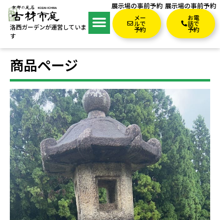
展示場の事前予約
展示場の事前予約
メー
お電
ルで
話で
洛西ガーデンが運営していま
予約
予約
す
商品ページ