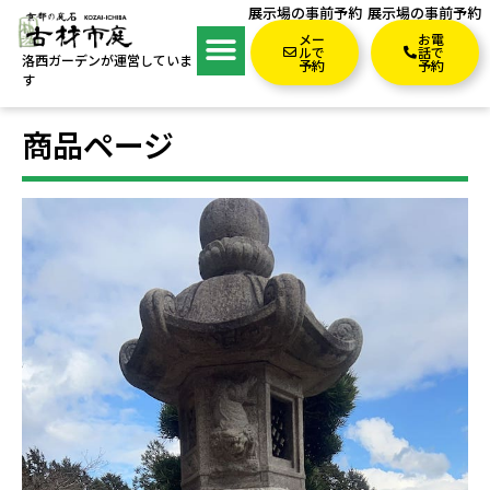
展示場の事前予約
展示場の事前予約
メー
お電
ルで
話で
洛西ガーデンが運営していま
予約
予約
す
商品ページ