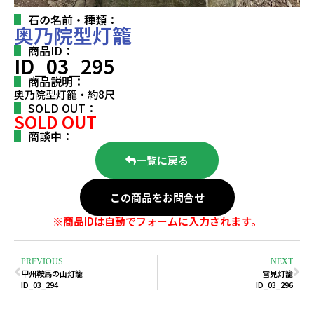
石の名前・種類：
奥乃院型灯籠
商品ID：
ID_03_295
商品説明：
奥乃院型灯籠・約8尺
SOLD OUT：
SOLD OUT
商談中：
一覧に戻る
この商品をお問合せ
※商品IDは自動でフォームに入力されます。
PREVIOUS
NEXT
甲州鞍馬の山灯籠
雪見灯籠
ID_03_294
ID_03_296