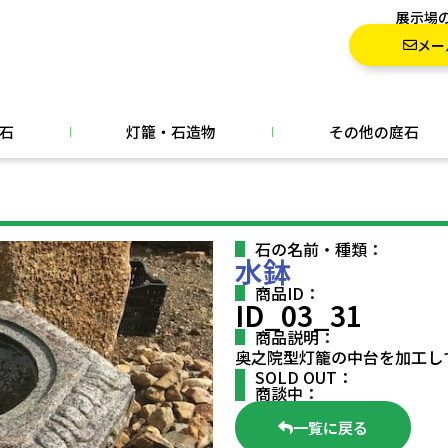
展示場
メー
石
灯籠・石造物
その他の庭石
石の名前・種類：
水鉢
商品ID：
ID_03_31
商品説明：
奥之院型灯籠の中台を加工し
SOLD OUT：
商談中：
一覧に戻る