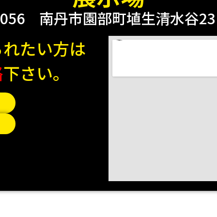
0056
南丹市園部町埴生清水谷23 2
られたい方は
絡
下さい。