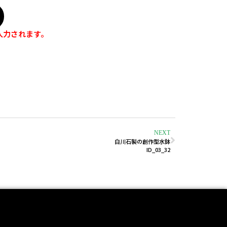
入力されます。
NEXT
白川石製の創作型水鉢
ID_03_32