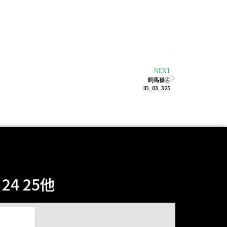
NEXT
飼馬桶④
ID_03_325
4 25他