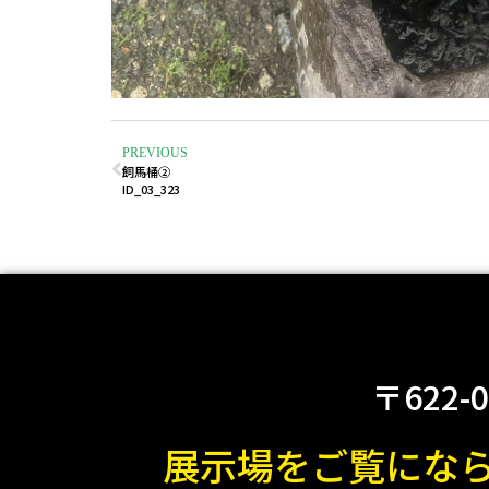
PREVIOUS
飼馬桶②
ID_03_323
〒622-
展示場をご覧にな