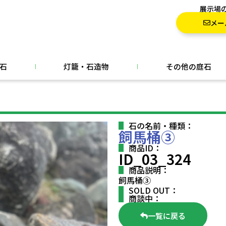
展示場
メー
石
灯籠・石造物
その他の庭石
石の名前・種類：
飼馬桶③
商品ID：
ID_03_324
商品説明：
飼馬桶③
SOLD OUT：
商談中：
一覧に戻る