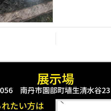
展示場
0056
南丹市園部町埴生清水谷23 2
られたい方は