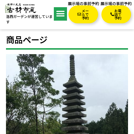
展示場の事前予約
展示場の事前予約
メー
お電
ルで
話で
洛西ガーデンが運営していま
予約
予約
す
商品ページ