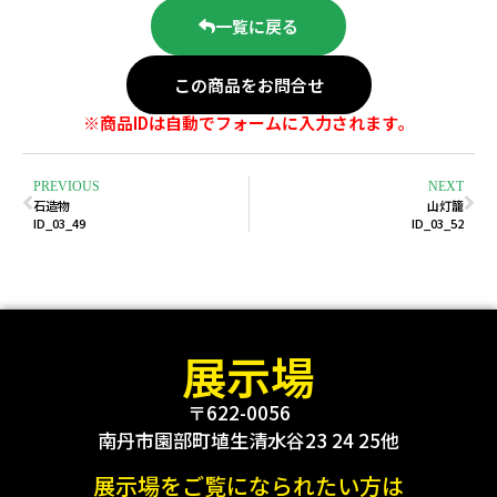
一覧に戻る
この商品をお問合せ
※商品IDは自動でフォームに入力されます。
PREVIOUS
NEXT
石造物
山灯籠
ID_03_49
ID_03_52
展示場
〒622-0056
南丹市園部町埴生清水谷23 24 25他
展示場をご覧になられたい方は