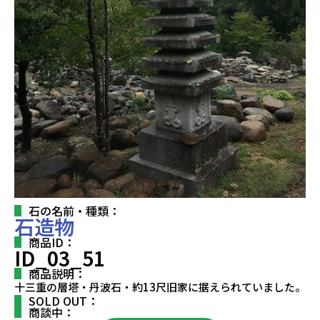
石の名前・種類：
石造物
商品ID：
ID_03_51
商品説明：
十三重の層塔・丹波石・約13尺旧家に据えられていました。
SOLD OUT：
商談中：