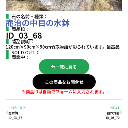
石の名前・種類：
庵治の中目の水鉢
商品ID：
ID_03_68
商品説明：
120cm×90cm×90cm竹取物語が彫られています。最高品
SOLD OUT：
商談中：
一覧に戻る
この商品をお問合せ
※商品IDは自動でフォームに入力されます。
PREVIOUS
NEXT
庭井筒
創作灯籠
ID_03_67
ID_03_70