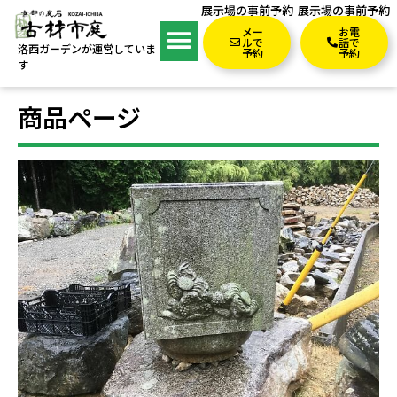
展示場の事前予約
展示場の事前予約
メー
お電
ルで
話で
洛西ガーデンが運営していま
予約
予約
す
商品ページ