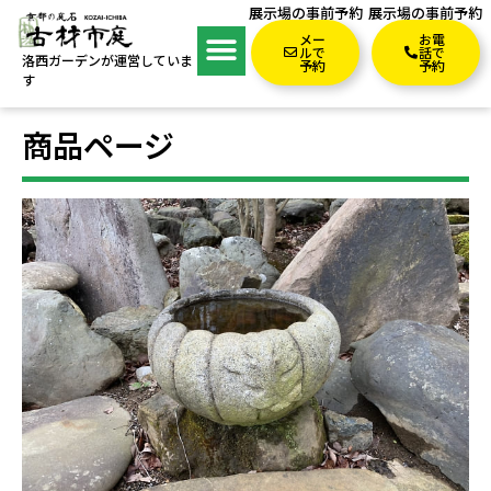
展示場の事前予約
展示場の事前予約
メー
お電
ルで
話で
洛西ガーデンが運営していま
予約
予約
す
商品ページ