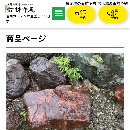
展示場の事前予約
展示場の事前予約
メー
お電
ルで
話で
洛西ガーデンが運営していま
予約
予約
す
商品ページ