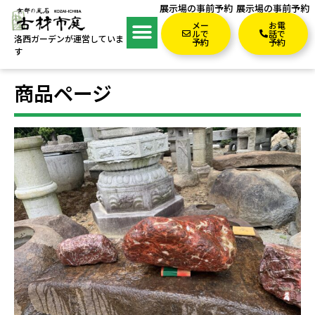
展示場の事前予約
展示場の事前予約
メー
お電
ルで
話で
洛西ガーデンが運営していま
予約
予約
す
商品ページ