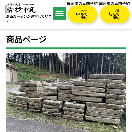
展示場の事前予約
展示場の事前予約
メー
お電
ルで
話で
洛西ガーデンが運営していま
予約
予約
す
商品ページ