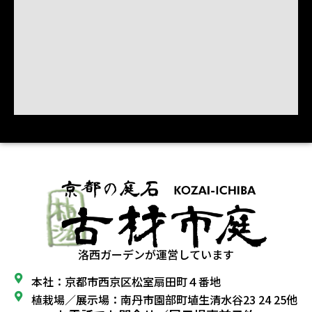
洛西ガーデンが運営しています
本社：京都市西京区松室扇田町４番地
植栽場／展示場：南丹市園部町埴生清水谷23 24 25他