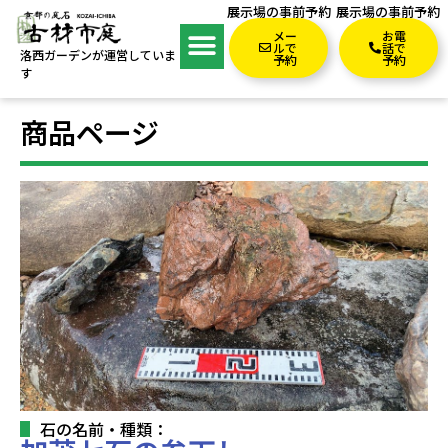
展示場の事前予約
展示場の事前予約
メー
お電
ルで
話で
洛西ガーデンが運営していま
予約
予約
す
商品ページ
石の名前・種類：