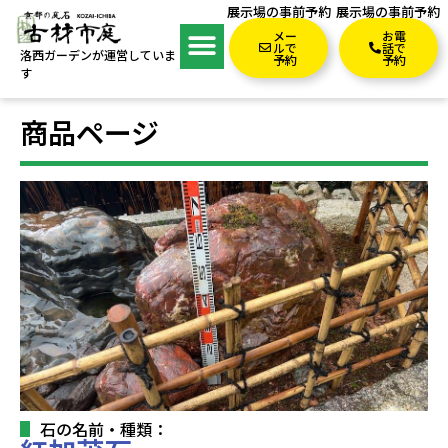
展示場の事前予約
展示場の事前予約
メー
お電
ルで
話で
洛西ガーデンが運営していま
予約
予約
す
商品ページ
石の名前・種類：