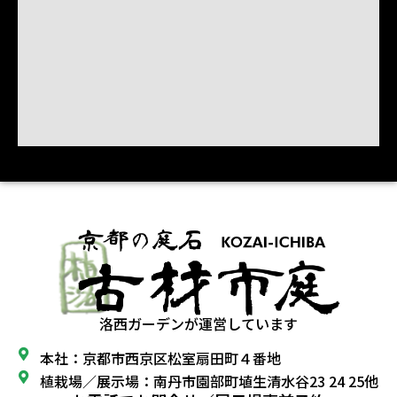
洛西ガーデンが運営しています
本社：京都市西京区松室扇田町４番地
植栽場／展示場：南丹市園部町埴生清水谷23 24 25他