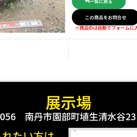
一覧に戻る
この商品をお問合せ
※商品IDは自動でフォームに
展示場
0056
南丹市園部町埴生清水谷23 2
られたい方は