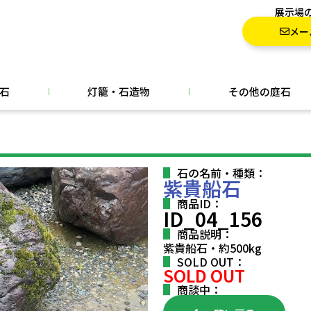
展示場
メー
石
灯籠・石造物
その他の庭石
石の名前・種類：
紫貴船石
商品ID：
ID_04_156
商品説明：
紫貴船石・約500kg
SOLD OUT：
SOLD OUT
商談中：