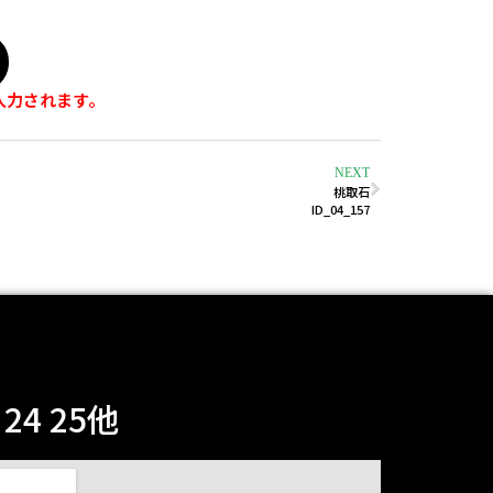
入力されます。
NEXT
桃取石
ID_04_157
4 25他