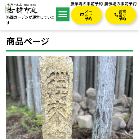
展示場の事前予約
展示場の事前予約
メー
お電
ルで
話で
洛西ガーデンが運営していま
予約
予約
す
商品ページ