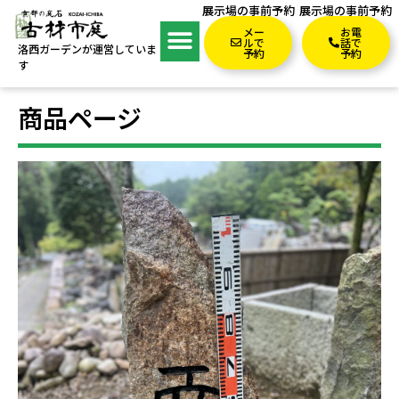
展示場の事前予約
展示場の事前予約
メー
お電
ルで
話で
洛西ガーデンが運営していま
予約
予約
す
商品ページ