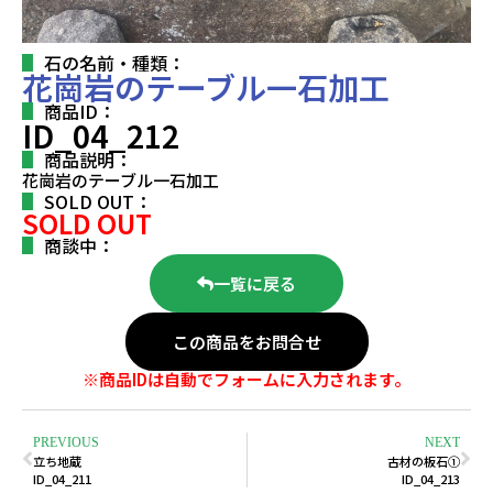
石の名前・種類：
花崗岩のテーブル一石加工
商品ID：
ID_04_212
商品説明：
花崗岩のテーブル一石加工
SOLD OUT：
SOLD OUT
商談中：
一覧に戻る
この商品をお問合せ
※商品IDは自動でフォームに入力されます。
PREVIOUS
NEXT
立ち地蔵
古材の板石①
ID_04_211
ID_04_213