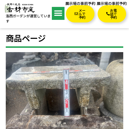
展示場の事前予約
展示場の事前予約
メー
お電
ルで
話で
洛西ガーデンが運営していま
予約
予約
す
商品ページ