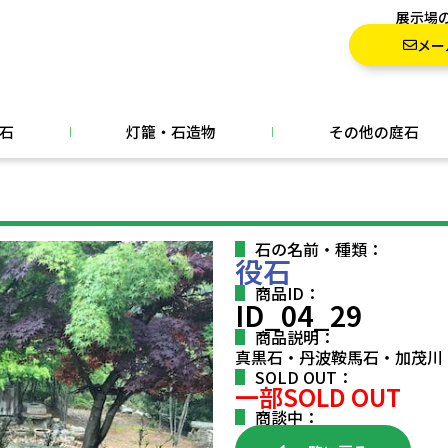
展示場
メー
石
灯籠・石造物
その他の庭石
石の名前・種類：
役石
商品ID：
ID_04_29
商品説明：
真黒石・丹波鞍馬石・加茂川
SOLD OUT：
一部SOLD OUT
商談中：