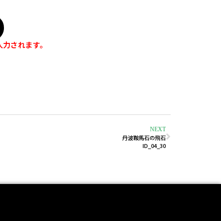
入力されます。
NEXT
丹波鞍馬石の飛石
ID_04_30