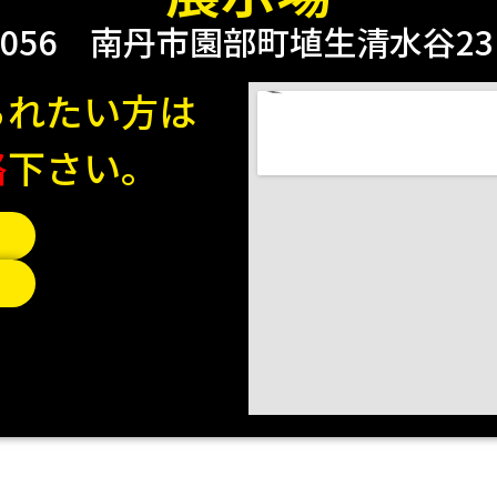
0056
南丹市園部町埴生清水谷23 2
られたい方は
絡
下さい。