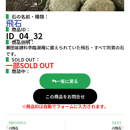
石の名前・種類：
飛石
商品ID：
ID_04_32
商品説明：
瀬田城跡料亭臨湖庵に据えられていた飛石・すべて同質の石
です。
SOLD OUT：
一部SOLD OUT
商談中：
一覧に戻る
この商品をお問合せ
※商品IDは自動でフォームに入力されます。
PREVIOUS
NEXT
川飛石
川飛石