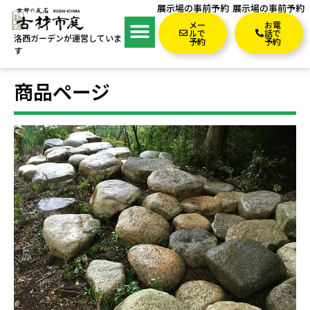
展示場の事前予約
展示場の事前予約
メー
お電
ルで
話で
洛西ガーデンが運営していま
予約
予約
す
商品ページ