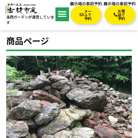
展示場の事前予約
展示場の事前予約
メー
お電
ルで
話で
洛西ガーデンが運営していま
予約
予約
す
商品ページ