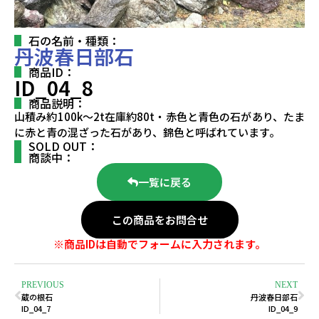
石の名前・種類：
丹波春日部石
商品ID：
ID_04_8
商品説明：
山積み約100k～2t在庫約80t・赤色と青色の石があり、たま
に赤と青の混ざった石があり、錦色と呼ばれています。
SOLD OUT：
商談中：
一覧に戻る
この商品をお問合せ
※商品IDは自動でフォームに入力されます。
PREVIOUS
NEXT
蔵の根石
丹波春日部石
ID_04_7
ID_04_9