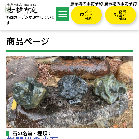
展示場の事前予約
展示場の事前予約
メー
お電
ルで
話で
洛西ガーデンが運営していま
予約
予約
す
商品ページ
石の名前・種類：