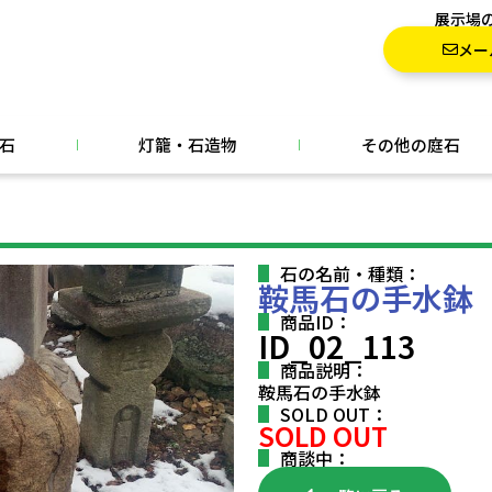
展示場
メー
石
灯籠・石造物
その他の庭石
石の名前・種類：
鞍馬石の手水鉢
商品ID：
ID_02_113
商品説明：
鞍馬石の手水鉢
SOLD OUT：
SOLD OUT
商談中：