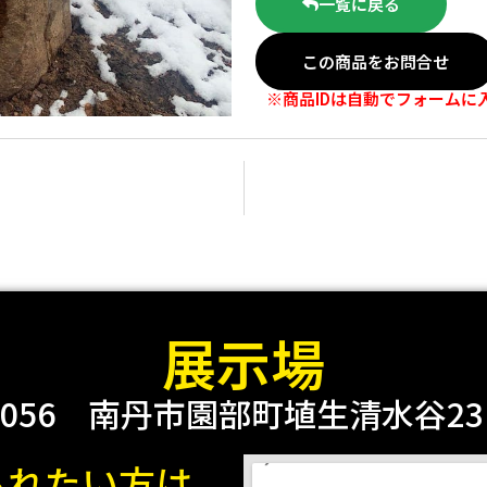
一覧に戻る
この商品をお問合せ
※商品IDは自動でフォームに
展示場
0056
南丹市園部町埴生清水谷23 2
られたい方は