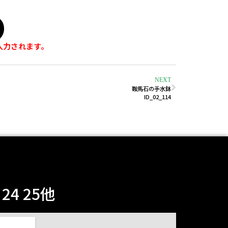
入力されます。
NEXT
鞍馬石の手水鉢
ID_02_114
4 25他