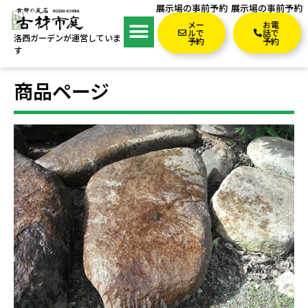
展示場の事前予約
展示場の事前予約
メー
お電
ルで
話で
洛西ガーデンが運営していま
予約
予約
す
商品ページ