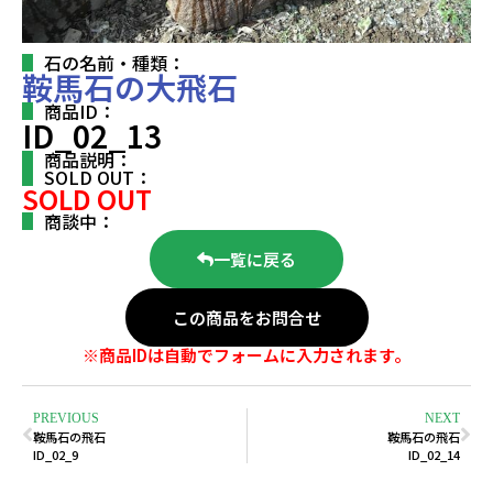
石の名前・種類：
鞍馬石の大飛石
商品ID：
ID_02_13
商品説明：
SOLD OUT：
SOLD OUT
商談中：
一覧に戻る
この商品をお問合せ
※商品IDは自動でフォームに入力されます。
PREVIOUS
NEXT
鞍馬石の飛石
鞍馬石の飛石
ID_02_9
ID_02_14