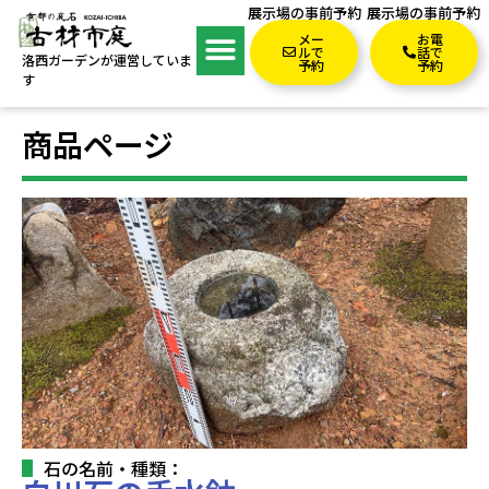
展示場の事前予約
展示場の事前予約
メー
お電
ルで
話で
洛西ガーデンが運営していま
予約
予約
す
商品ページ
石の名前・種類：