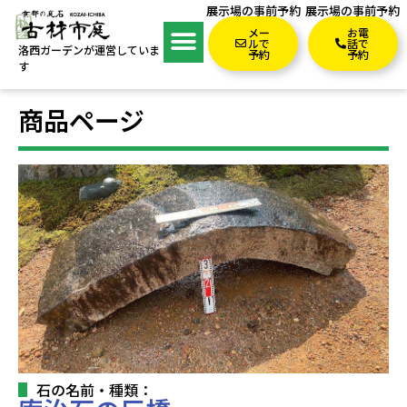
展示場の事前予約
展示場の事前予約
メー
お電
ルで
話で
洛西ガーデンが運営していま
予約
予約
す
商品ページ
石の名前・種類：