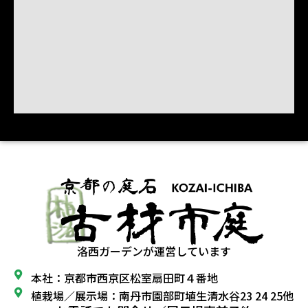
洛西ガーデンが運営しています
本社：京都市西京区松室扇田町４番地
植栽場／展示場：南丹市園部町埴生清水谷23 24 25他