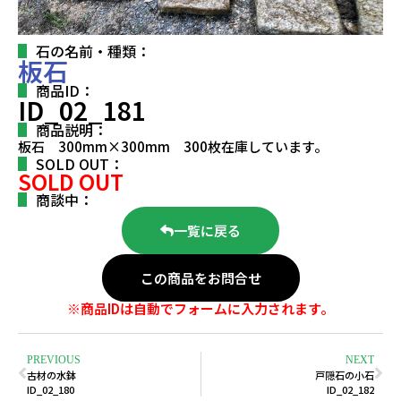
石の名前・種類：
板石
商品ID：
ID_02_181
商品説明：
板石 300mm×300mm 300枚在庫しています。
SOLD OUT：
SOLD OUT
商談中：
一覧に戻る
この商品をお問合せ
※商品IDは自動でフォームに入力されます。
PREVIOUS
NEXT
古材の水鉢
戸隠石の小石
ID_02_180
ID_02_182