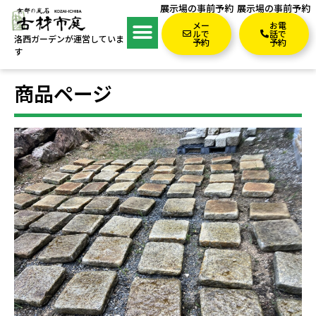
展示場の事前予約
展示場の事前予約
メー
お電
ルで
話で
洛西ガーデンが運営していま
予約
予約
す
商品ページ