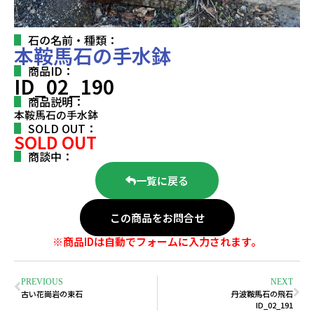
石の名前・種類：
本鞍馬石の手水鉢
商品ID：
ID_02_190
商品説明：
本鞍馬石の手水鉢
SOLD OUT：
SOLD OUT
商談中：
一覧に戻る
この商品をお問合せ
※商品IDは自動でフォームに入力されます。
PREVIOUS
NEXT
古い花崗岩の束石
丹波鞍馬石の飛石
ID_02_191