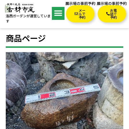
展示場の事前予約
展示場の事前予約
メー
お電
ルで
話で
洛西ガーデンが運営していま
予約
予約
す
商品ページ