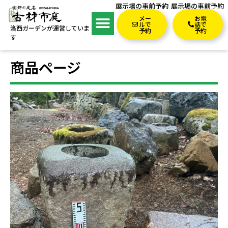
展示場の事前予約
展示場の事前予約
メー
お電
ルで
話で
洛西ガーデンが運営していま
予約
予約
す
商品ページ