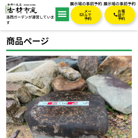
展示場の事前予約
展示場の事前予約
メー
お電
ルで
話で
洛西ガーデンが運営していま
予約
予約
す
商品ページ