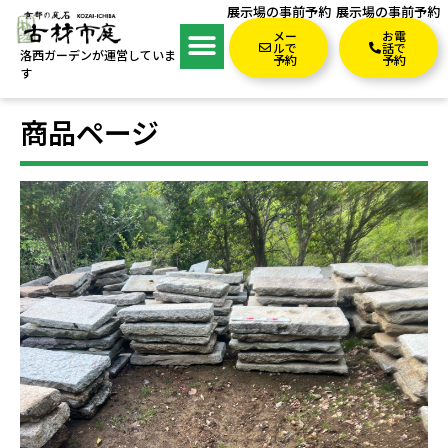
展示場の事前予約
展示場の事前予約
メー
お電
ルで
話で
洛西ガーデンが運営していま
予約
予約
す
商品ページ