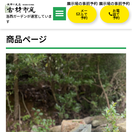
展示場の事前予約
展示場の事前予約
メー
お電
ルで
話で
洛西ガーデンが運営していま
予約
予約
す
商品ページ